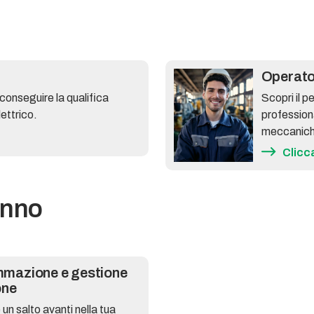
Operato
 conseguire la qualifica
Scopri il p
ettrico.
profession
meccanich
Clicc
anno
mmazione e gestione
one
 un salto avanti nella tua