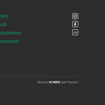
menti
olli
accreditamenti
 trasparente
Made in
KUMBE
with Passion