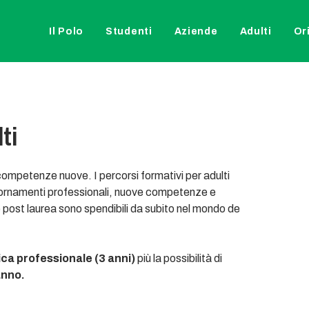
Il Polo
Studenti
Aziende
Adulti
Or
ti
competenze nuove. I percorsi formativi per adulti
giornamenti professionali, nuove competenze e
e post laurea sono spendibili da subito nel mondo de
ica professionale (3 anni)
più la possibilità di
anno.