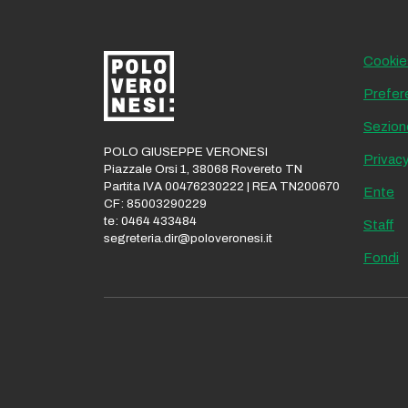
Cookie
Prefer
Sezion
POLO GIUSEPPE VERONESI
Privacy
Piazzale Orsi 1, 38068 Rovereto TN
Partita IVA 00476230222 | REA TN200670
Ente
CF: 85003290229
te: 0464 433484
Staff
segreteria.dir@poloveronesi.it
Fondi