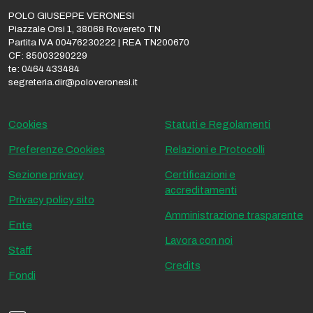
POLO GIUSEPPE VERONESI
Piazzale Orsi 1, 38068 Rovereto TN
Partita IVA 00476230222 | REA TN200670
CF: 85003290229
te: 0464 433484
segreteria.dir@poloveronesi.it
Cookies
Statuti e Regolamenti
Preferenze Cookies
Relazioni e Protocolli
Sezione privacy
Certificazioni e
accreditamenti
Privacy policy sito
Amministrazione trasparente
Ente
Lavora con noi
Staff
Credits
Fondi