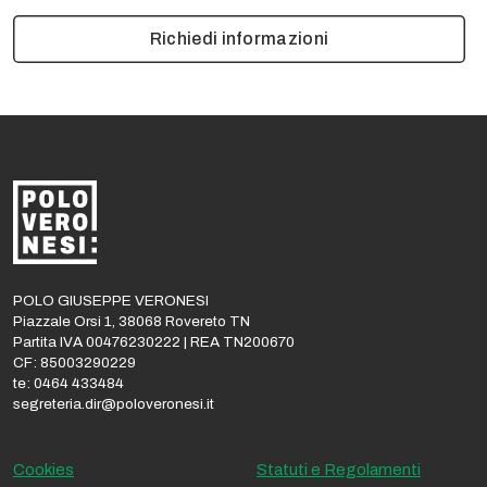
Richiedi informazioni
POLO GIUSEPPE VERONESI
Piazzale Orsi 1, 38068 Rovereto TN
Partita IVA 00476230222 | REA TN200670
CF: 85003290229
te: 0464 433484
segreteria.dir@poloveronesi.it
Cookies
Statuti e Regolamenti