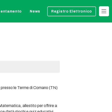
ientamento
News
Registro Elettronico
rà presso le Terme di Comano (TN)
tematica, allestito per offrire a
sce d’età giochi e quiz educativi