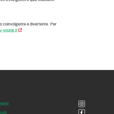
o coinvolgente e divertente. Per
-young.it
menti
olli