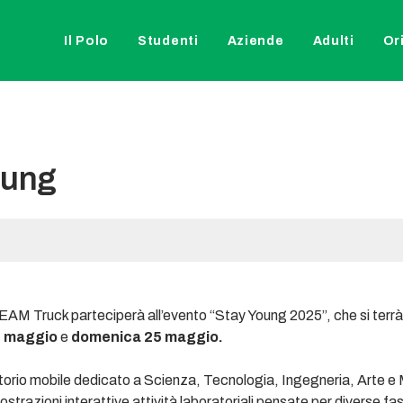
Il Polo
Studenti
Aziende
Adulti
Or
oung
STEAM Truck parteciperà all’evento “Stay Young 2025”, che si ter
4 maggio
e
domenica 25 maggio.
orio mobile dedicato a Scienza, Tecnologia, Ingegneria, Arte e Ma
ostrazioni interattive attività laboratoriali pensate per diverse fa