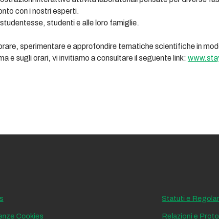
nto con i nostri esperti.
studentesse, studenti e alle loro famiglie.
orare, sperimentare e approfondire tematiche scientifiche in mod
e sugli orari, vi invitiamo a consultare il seguente link:
www.stay
s
Statuti e Regola
enze Cookies
Relazioni e Protoc