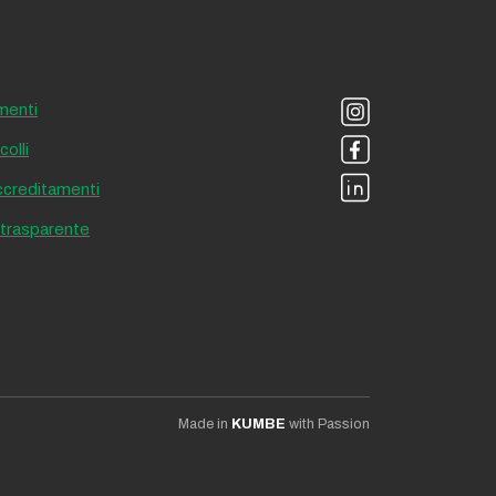
menti
olli
accreditamenti
 trasparente
Made in
KUMBE
with Passion