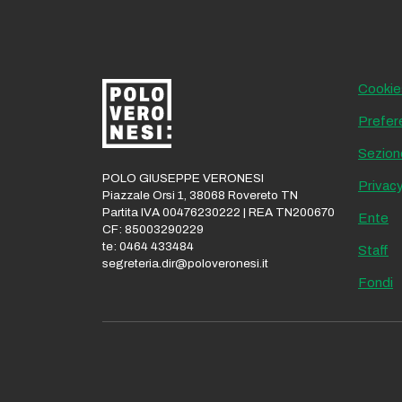
Cookie
Prefer
Sezion
POLO GIUSEPPE VERONESI
Privacy
Piazzale Orsi 1, 38068 Rovereto TN
Partita IVA 00476230222 | REA TN200670
Ente
CF: 85003290229
te: 0464 433484
Staff
segreteria.dir@poloveronesi.it
Fondi