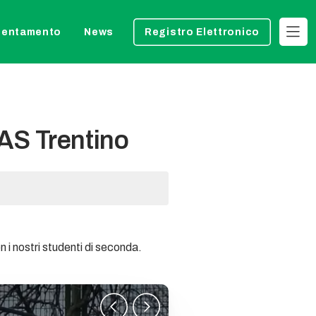
ientamento
News
Registro Elettronico
FAS Trentino
i nostri studenti di seconda.
1
/
4