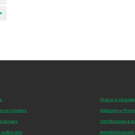
s
Statuti e Regola
enze Cookies
Relazioni e Protoc
e privacy
Certificazioni e 
 policy sito
Amministrazione