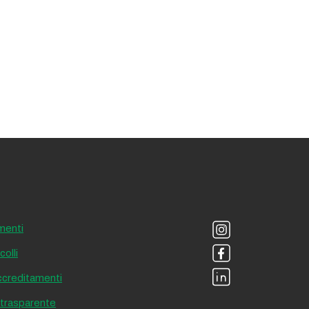
menti
olli
accreditamenti
 trasparente